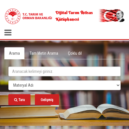
.
Dijital Tarım İhtisas
Kütüphanesi
Arama
Tam Metin Arama
Çoklu dil
Tara
Gelişmiş