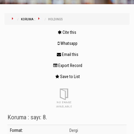
KORUMA :
HOLDINGS
Cite this
Whatsapp
Email this
Export Record
Save to List
Koruma : sayı: 8.
Bibliographic Details
Format:
Dergi