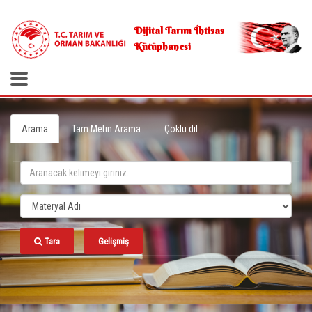
.
Dijital Tarım İhtisas
Kütüphanesi
Arama
Tam Metin Arama
Çoklu dil
Tara
Gelişmiş