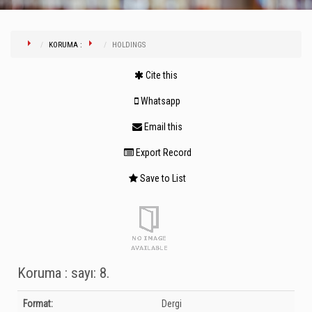
KORUMA :
HOLDINGS
Cite this
Whatsapp
Email this
Export Record
Save to List
Koruma : sayı: 8.
Bibliographic Details
Format:
Dergi