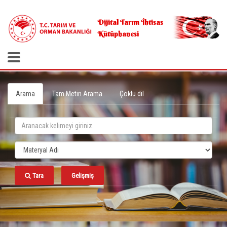
.
Dijital Tarım İhtisas
Kütüphanesi
Arama
Tam Metin Arama
Çoklu dil
Tara
Gelişmiş