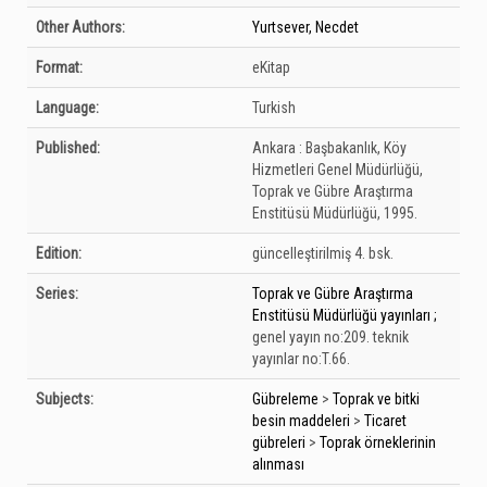
Other Authors:
Yurtsever, Necdet
Format:
eKitap
Language:
Turkish
Published:
Ankara :
Başbakanlık, Köy
Hizmetleri Genel Müdürlüğü,
Toprak ve Gübre Araştırma
Enstitüsü Müdürlüğü,
1995.
Edition:
güncelleştirilmiş 4. bsk.
Series:
Toprak ve Gübre Araştırma
Enstitüsü Müdürlüğü yayınları ;
genel yayın no:209. teknik
yayınlar no:T.66.
Subjects:
Gübreleme
>
Toprak ve bitki
besin maddeleri
>
Ticaret
gübreleri
>
Toprak örneklerinin
alınması