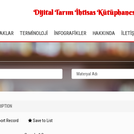
Dijital Tarım İhtisas Kütüphanes
AKLAR
TERMİNOLOJİ
İNFOGRAFİKLER
HAKKINDA
İLETİ
IPTION
ort Record
Save to List