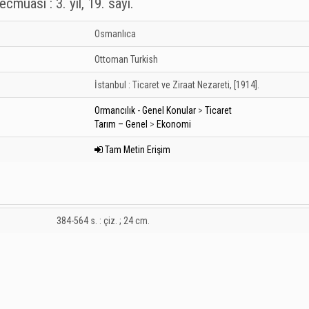
cmuası : 3. yıl, 19. sayı.
Osmanlıca
Ottoman Turkish
İstanbul :
Ticaret ve Ziraat Nezareti,
[1914].
Ormancılık - Genel Konular
>
Ticaret
Tarım – Genel
>
Ekonomi
Tam Metin Erişim
384-564 s. : çiz. ; 24 cm.