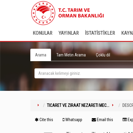
KONULAR
YAYINLAR
İSTATİSTİKLER
KAYN
Arama
Tam Metin Arama
Çoklu dil
TICARET VE ZIRAAT NEZARETI MEC...
DESCR
Cite this
Whatsapp
Email this
Exp