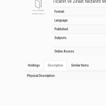
Ticaret ve Ziraat Nezareti Me
Bibliographic Details
Format:
Language:
Published:
Subjects:
Online Access:
Holdings
Description
Similar Items
Description
Physical Description: