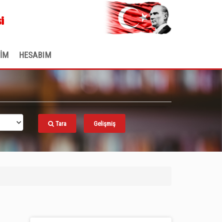
.
i
ŞİM
HESABIM
Tara
Gelişmiş