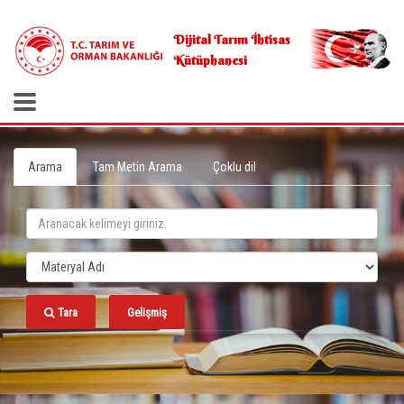
.
Dijital Tarım İhtisas
Kütüphanesi
Arama
Tam Metin Arama
Çoklu dil
Tara
Gelişmiş