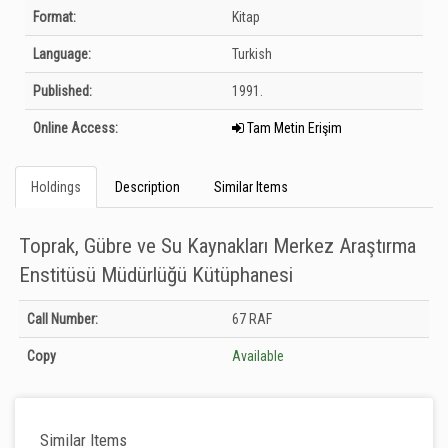
Bibliographic Details
Format:
Kitap
Language:
Turkish
Published:
1991.
Online Access:
Tam Metin Erişim
Holdings
Description
Similar Items
Toprak, Gübre ve Su Kaynakları Merkez Araştırma
Enstitüsü Müdürlüğü Kütüphanesi
Holdings details from Toprak, Gübre ve Su Kaynakları Merkez Araştırma
Call Number:
67 RAF
Enstitüsü Müdürlüğü Kütüphanesi: Unknown
Copy
Available
Similar Items