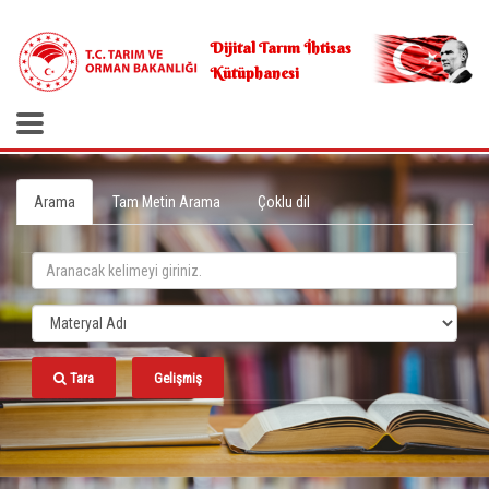
.
Dijital Tarım İhtisas
Kütüphanesi
Arama
Tam Metin Arama
Çoklu dil
Tara
Gelişmiş