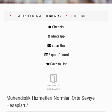
MÜHENDISLIK HIZMETLERI NORMLAR...
HOLDINGS
Cite this
Whatsapp
Email this
Export Record
Save to List
Mühendislik Hizmetleri Normları Orta Seviye
Hesapları /