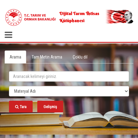
.
Dijital Tarım İhtisas
Kütüphanesi
Arama
Tam Metin Arama
Çoklu dil
Tara
Gelişmiş