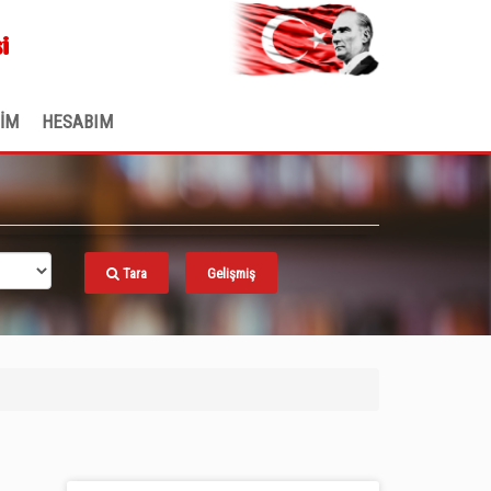
.
i
ŞİM
HESABIM
Tara
Gelişmiş