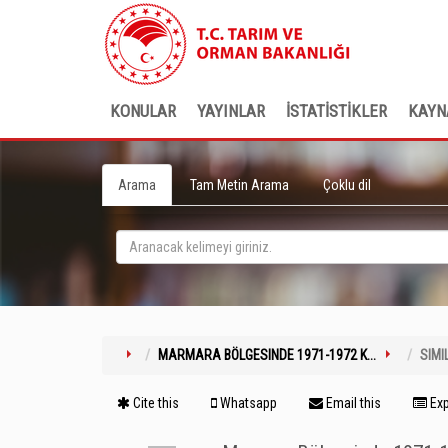
KONULAR
YAYINLAR
İSTATİSTİKLER
KAYN
Arama
Tam Metin Arama
Çoklu dil
MARMARA BÖLGESINDE 1971-1972 K...
SIMI
Cite this
Whatsapp
Email this
Exp