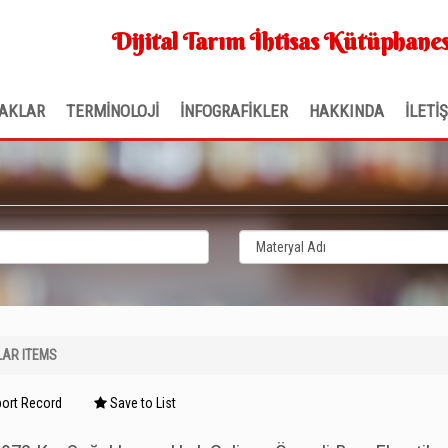
Dijital Tarım İhtisas Kütüphanes
AKLAR
TERMİNOLOJİ
İNFOGRAFİKLER
HAKKINDA
İLETİ
LAR ITEMS
ort Record
Save to List