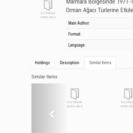
Marmara Bölgesinde 1971-197
Orman Ağacı Türlerine Etkile
Bibliographic Details
Main Author:
Format:
Language:
Holdings
Description
Similar Items
Similar Items