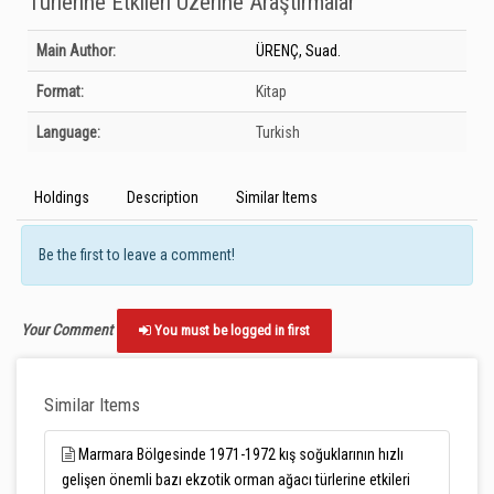
Türlerine Etkileri Üzerine Araştırmalar
Bibliographic Details
Main Author:
ÜRENÇ, Suad.
Format:
Kitap
Language:
Turkish
Holdings
Description
Similar Items
Be the first to leave a comment!
Your Comment
You must be logged in first
Similar Items
Marmara Bölgesinde 1971-1972 kış soğuklarının hızlı
gelişen önemli bazı ekzotik orman ağacı türlerine etkileri