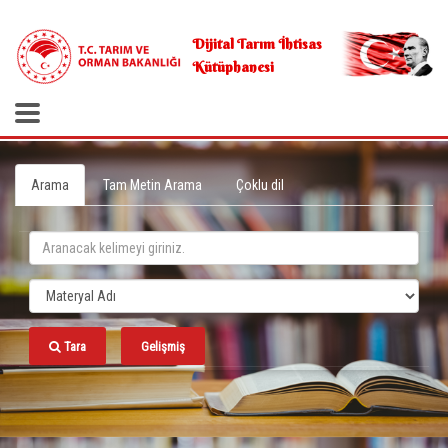
.
Dijital Tarım İhtisas
Kütüphanesi
Arama
Tam Metin Arama
Çoklu dil
Tara
Gelişmiş