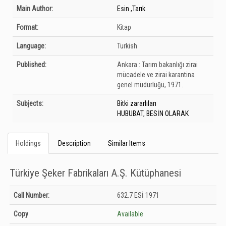
Bibliographic Details
Main Author:
Esin ,Tarık
Format:
Kitap
Language:
Turkish
Published:
Ankara :
Tarım bakanlığı zirai
mücadele ve zirai karantina
genel müdürlüğü,
1971.
Subjects:
Bitki zararlıları
HUBUBAT, BESİN OLARAK
Holdings
Description
Similar Items
Türkiye Şeker Fabrikaları A.Ş. Kütüphanesi
Holdings details from Türkiye Şeker Fabrikaları A.Ş. Kütüphanesi: Unknown
Call Number:
632.7 ESİ 1971
Copy
Available