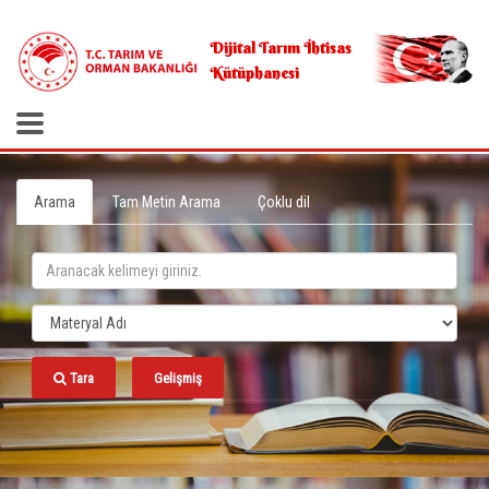
.
Dijital Tarım İhtisas
Kütüphanesi
Arama
Tam Metin Arama
Çoklu dil
Tara
Gelişmiş