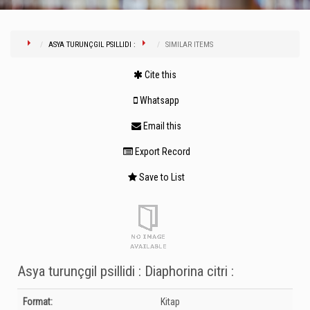
ASYA TURUNÇGIL PSILLIDI :
SIMILAR ITEMS
Cite this
Whatsapp
Email this
Export Record
Save to List
Asya turunçgil psillidi : Diaphorina citri :
Bibliographic Details
Format:
Kitap