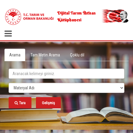
.
Dijital Tarım İhtisas
Kütüphanesi
Arama
Tam Metin Arama
Çoklu dil
Tara
Gelişmiş