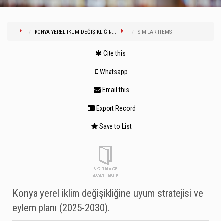
KONYA YEREL IKLIM DEĞIŞIKLIĞIN...
SIMILAR ITEMS
Cite this
Whatsapp
Email this
Export Record
Save to List
Konya yerel iklim değişikliğine uyum stratejisi ve
eylem planı (2025-2030).