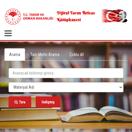
.
Dijital Tarım İhtisas
Kütüphanesi
Arama
Tam Metin Arama
Çoklu dil
Tara
Gelişmiş