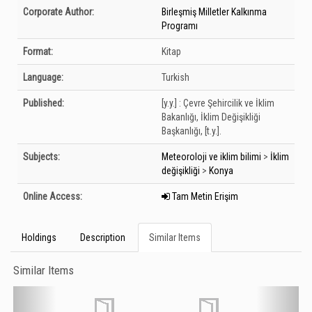
Bibliographic Details
Corporate Author:
Birleşmiş Milletler Kalkınma
Programı
Format:
Kitap
Language:
Turkish
Published:
[y.y.] :
Çevre Şehircilik ve İklim
Bakanlığı, İklim Değişikliği
Başkanlığı,
[t.y.].
Subjects:
Meteoroloji ve iklim bilimi
>
İklim
değişikliği
>
Konya
Online Access:
Tam Metin Erişim
Holdings
Description
Similar Items
Similar Items