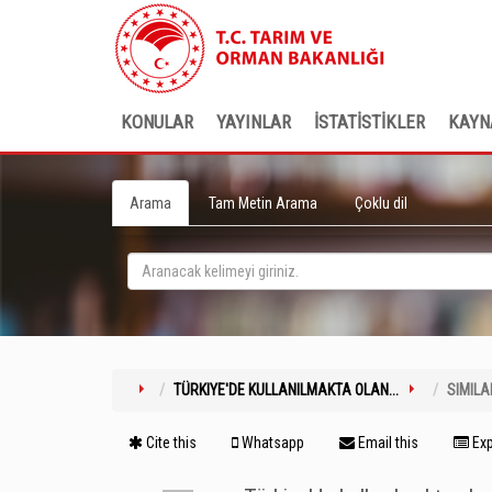
KONULAR
YAYINLAR
İSTATİSTİKLER
KAYN
Arama
Tam Metin Arama
Çoklu dil
TÜRKIYE'DE KULLANILMAKTA OLAN...
SIMILA
Cite this
Whatsapp
Email this
Exp