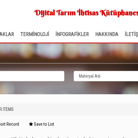
Dijital Tarım İhtisas Kütüphanes
AKLAR
TERMİNOLOJİ
İNFOGRAFİKLER
HAKKINDA
İLETİ
R ITEMS
ort Record
Save to List