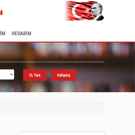
.
i
ŞİM
HESABIM
Tara
Gelişmiş