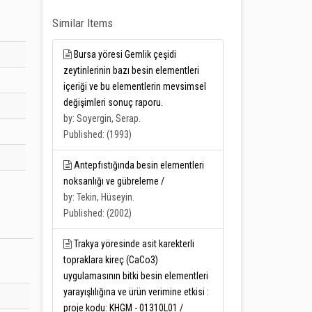
Similar Items
Bursa yöresi Gemlik çeşidi
zeytinlerinin bazı besin elementleri
içeriği ve bu elementlerin mevsimsel
değişimleri sonuç raporu.
by: Soyergin, Serap.
Published: (1993)
Antepfıstığında besin elementleri
noksanlığı ve gübreleme /
by: Tekin, Hüseyin.
Published: (2002)
Trakya yöresinde asit karekterli
topraklara kireç (CaCo3)
uygulamasının bitki besin elementleri
yarayışlılığına ve ürün verimine etkisi :
proje kodu: KHGM - 01310L01 /