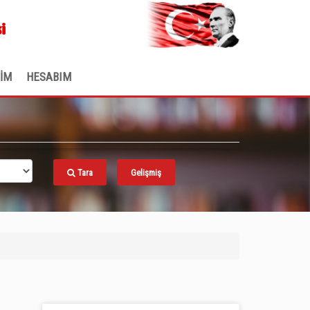
.
i
ŞİM
HESABIM
Tara
Gelişmiş