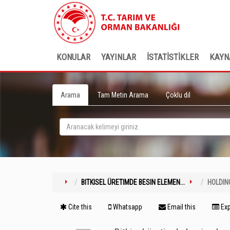
KONULAR
YAYINLAR
İSTATİSTİKLER
KAYN
Arama
Tam Metin Arama
Çoklu dil
BITKISEL ÜRETIMDE BESIN ELEMEN...
HOLDIN
Cite this
Whatsapp
Email this
Exp