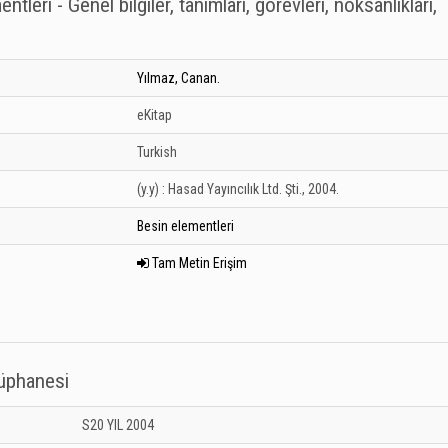
tleri - Genel bilgiler, tanımları, görevleri, noksanlıkları,
Yılmaz, Canan.
eKitap
Turkish
(y.y) :
Hasad Yayıncılık Ltd. Şti.,
2004.
Besin elementleri
Tam Metin Erişim
tüphanesi
 Kütüphanesi: Unknown
S20 YIL 2004