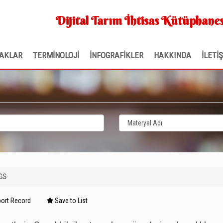
Dijital Tarım İhtisas Kütüphanes
AKLAR
TERMİNOLOJİ
İNFOGRAFİKLER
HAKKINDA
İLETİ
GS
ort Record
Save to List