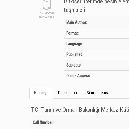
Bitkisel üretimde besin elemen
teşhisleri.
Bibliographic Details
Main Author:
Format:
Language:
Published:
Subjects:
Online Access:
Holdings
Description
Similar Items
T.C. Tarım ve Orman Bakanlığı Merkez Kü
Holdings details from T.C. Tarım ve Orman Bakanlığı Merkez
Call Number: