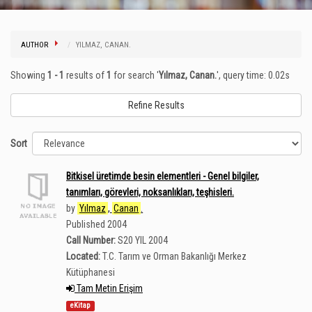
AUTHOR
YILMAZ, CANAN.
Showing
1 - 1
results of
1
for search '
Yılmaz, Canan.
'
, query time: 0.02s
Refine Results
Sort
Bitkisel üretimde besin elementleri - Genel bilgiler,
tanımları, görevleri, noksanlıkları, teşhisleri.
by
Yılmaz
,
Canan
.
Published 2004
Call Number:
S20 YIL 2004
Located:
T.C. Tarım ve Orman Bakanlığı Merkez
Kütüphanesi
Tam Metin Erişim
eKitap