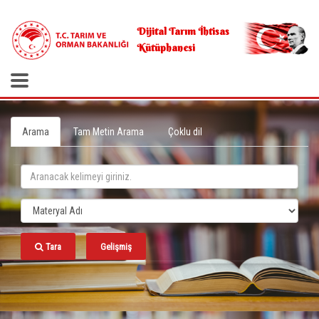
.
Dijital Tarım İhtisas
Kütüphanesi
Arama
Tam Metin Arama
Çoklu dil
Tara
Gelişmiş