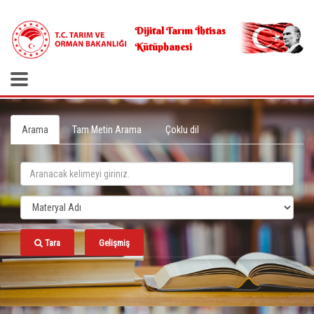
.
Dijital Tarım İhtisas
Kütüphanesi
Arama
Tam Metin Arama
Çoklu dil
Tara
Gelişmiş