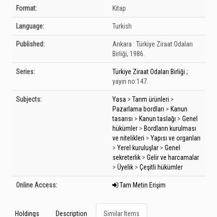
Bibliographic Details
Format:
Kitap
Language:
Turkish
Published:
Ankara :
Türkiye Ziraat Odaları
Birliği,
1986.
Series:
Türkiye Ziraat Odaları Birliği ;
yayın no:147.
Subjects:
Yasa
>
Tarım ürünleri
>
Pazarlama bordları
>
Kanun
tasarısı
>
Kanun taslağı
>
Genel
hükümler
>
Bordların kurulması
ve nitelikleri
>
Yapısı ve organları
>
Yerel kuruluşlar
>
Genel
sekreterlik
>
Gelir ve harcamalar
>
Üyelik
>
Çeşitli hükümler
Online Access:
Tam Metin Erişim
Holdings
Description
Similar Items