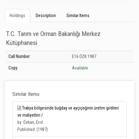
Holdings
Description
Similar Items
T.C. Tarım ve Orman Bakanlığı Merkez
Kütüphanesi
Holdings details from T.C. Tarım ve Orman Bakanlığı Merkez Kütüphanesi:
Call Number:
E16 ÖZK 1987
Unknown
Copy
Available
Similar Items
Trakya bölgesinde buğday ve ayçiçeğinin üretim girdileri
ve maliyetleri /
by: Özkan, Erol.
Published: (1987)