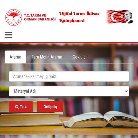
.
Dijital Tarım İhtisas
Kütüphanesi
Arama
Tam Metin Arama
Çoklu dil
Tara
Gelişmiş