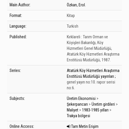
Bibliographic Details
Main Author:
Özkan, Erol.
Format:
Kitap
Language:
Turkish
Published:
Kırklareli :
Tarım Orman ve
Köyişleri Bakanlığı, Köy
Hizmetleri Genel Müdürlüğü,
Atatürk Köy Hizmetleri Araştırma
Enstitüsü Müdürlüğü,
1987.
Series:
Atatürk Köy Hizmetleri Araştırma
Enstitüsü Müdürlüğü yayınları ;
genel yayın no:10. rapor serisi
no:6.
Subjects:
Üretim Ekonomisi
>
Şekerpancarı
>
Üretim girdileri
>
Maliyet
>
1983-1985 yılları
>
Trakya bölgesi
Online Access:
Tam Metin Erişim