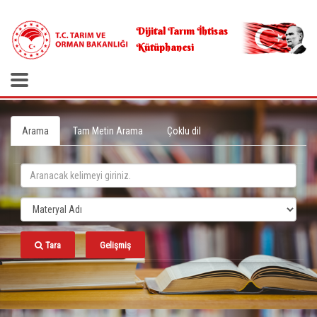
.
Dijital Tarım İhtisas
Kütüphanesi
Arama
Tam Metin Arama
Çoklu dil
Tara
Gelişmiş