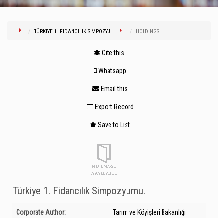
TÜRKIYE 1. FIDANCILIK SIMPOZYU...
HOLDINGS
Cite this
Whatsapp
Email this
Export Record
Save to List
Türkiye 1. Fidancılık Simpozyumu.
Bibliographic Details
Corporate Author:
Tarım ve Köyişleri Bakanlığı