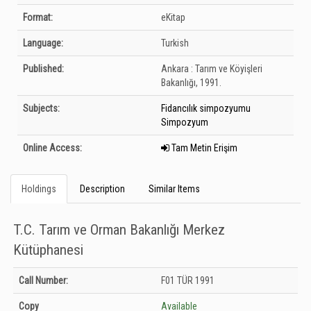
Format:
eKitap
Language:
Turkish
Published:
Ankara :
Tarım ve Köyişleri
Bakanlığı,
1991.
Subjects:
Fidancılık simpozyumu
Simpozyum
Online Access:
Tam Metin Erişim
Holdings
Description
Similar Items
T.C. Tarım ve Orman Bakanlığı Merkez
Kütüphanesi
Holdings details from T.C. Tarım ve Orman Bakanlığı Merkez Kütüphanesi:
Call Number:
F01 TÜR 1991
Unknown
Copy
Available