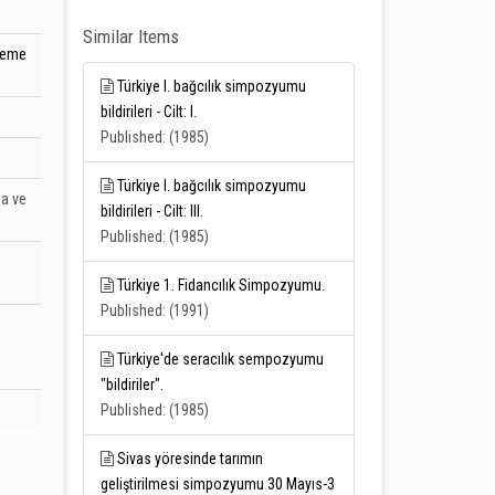
Similar Items
kleme
Türkiye I. bağcılık simpozyumu
bildirileri - Cilt: I.
Published: (1985)
Türkiye I. bağcılık simpozyumu
ma ve
bildirileri - Cilt: III.
Published: (1985)
Türkiye 1. Fidancılık Simpozyumu.
Published: (1991)
Türkiye'de seracılık sempozyumu
"bildiriler".
Published: (1985)
Sivas yöresinde tarımın
geliştirilmesi simpozyumu 30 Mayıs-3