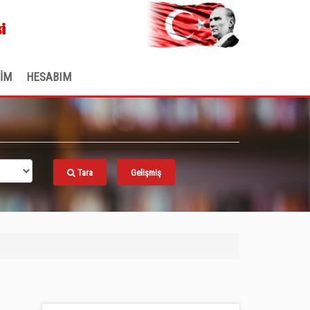
.
i
ŞİM
HESABIM
Tara
Gelişmiş