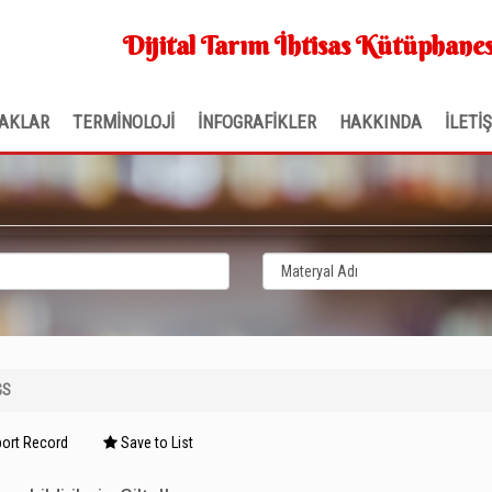
Dijital Tarım İhtisas Kütüphanes
AKLAR
TERMİNOLOJİ
İNFOGRAFİKLER
HAKKINDA
İLETİ
GS
ort Record
Save to List