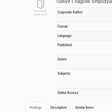
Türkiye I. bağcılık simpozyumu 
Bibliographic Details
Corporate Author:
Format:
Language:
Published:
Series:
Subjects:
Online Access:
Holdings
Description
Similar Items