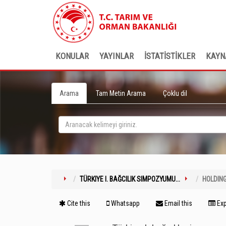
KONULAR
YAYINLAR
İSTATİSTİKLER
KAYN
Arama
Tam Metin Arama
Çoklu dil
TÜRKIYE I. BAĞCILIK SIMPOZYUMU...
HOLDIN
Cite this
Whatsapp
Email this
Exp