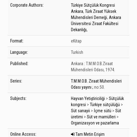
Bibliographic Details
Corporate Authors:
Türkiye Sütçülük Kongresi
Ankara
,
Türk Ziraat Yüksek
Mühendisleri Derneği
,
Ankara
Üniversitesi Ziraat Fakültesi
Dekanlığı,
Format:
eKitap
Language:
Turkish
Published:
Ankara :
T.M.M.O.B.Ziraat
Mühendisleri Odası,
1974.
Series:
T.M.M.O.B. Ziraat Mühendisleri
Odası yayını ;
no:50.
Subjects:
Hayvan Yetiştiriciliği
>
Sütçülük
kongresi
>
Türkiye sütçülüğü
>
Süt sanayii
>
İçme sütü
>
Süt
üretimi
>
Süt ve mamülleri
>
Organizasyon ve pazarlama
Online Access:
Tam Metin Erişim