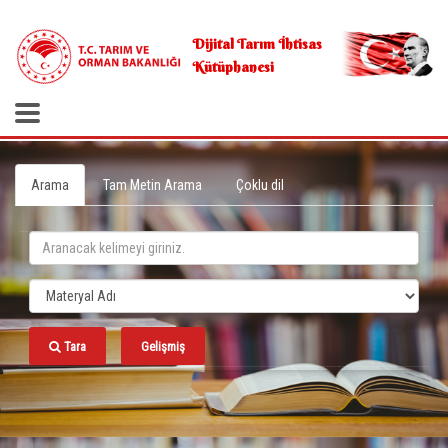
.
Dijital Tarım İhtisas
Kütüphanesi
Arama
Tam Metin Arama
Çoklu dil
Tara
Gelişmiş