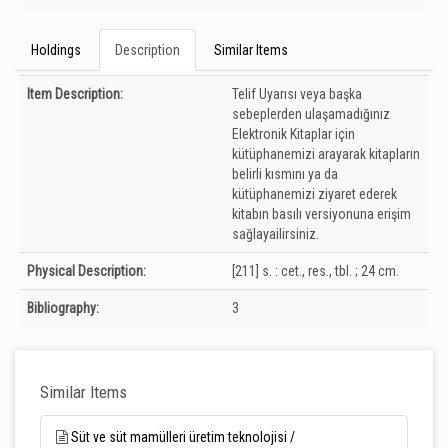
Holdings
Description
Similar Items
Description
Item Description:
Telif Uyarısı veya başka
sebeplerden ulaşamadığınız
Elektronik Kitaplar için
kütüphanemizi arayarak kitapların
belirli kısmını ya da
kütüphanemizi ziyaret ederek
kitabın basılı versiyonuna erişim
sağlayailirsiniz.
Physical Description:
[211] s. : cet., res., tbl. ; 24 cm.
Bibliography:
3
Similar Items
Süt ve süt mamülleri üretim teknolojisi /