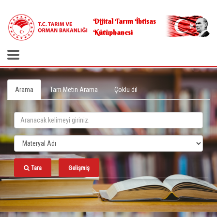
.
Dijital Tarım İhtisas
Kütüphanesi
Arama
Tam Metin Arama
Çoklu dil
Tara
Gelişmiş