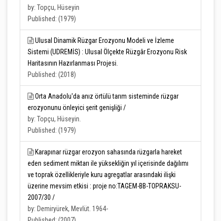
by: Topçu, Hüseyin
Published: (1979)
Ulusal Dinamik Rüzgar Erozyonu Modeli ve İzleme
Sistemi (UDREMİS) : Ulusal Ölçekte Rüzgâr Erozyonu Risk
Haritasının Hazırlanması Projesi.
Published: (2018)
Orta Anadolu'da anız örtülü tarım sisteminde rüzgar
erozyonunu önleyici şerit genişliği /
by: Topçu, Hüseyin.
Published: (1979)
Karapınar rüzgar erozyon sahasında rüzgarla hareket
eden sediment miktarı ile yüksekliğin yıl içerisinde dağılımı
ve toprak özellikleriyle kuru agregatlar arasındaki ilişki
üzerine mevsim etkisi : proje no:TAGEM-BB-TOPRAKSU-
2007/30 /
by: Demiryürek, Mevlüt. 1964-
Published: (2007)