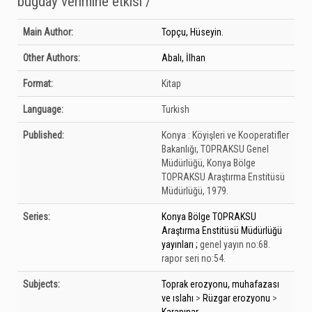
buğday verimine etkisi /
Bibliographic Details
Main Author:
Topçu, Hüseyin.
Other Authors:
Abalı, İlhan
Format:
Kitap
Language:
Turkish
Published:
Konya :
Köyişleri ve Kooperatifler
Bakanlığı, TOPRAKSU Genel
Müdürlüğü, Konya Bölge
TOPRAKSU Araştırma Enstitüsü
Müdürlüğü,
1979.
Series:
Konya Bölge TOPRAKSU
Araştırma Enstitüsü Müdürlüğü
yayınları ;
genel yayın no:68.
rapor seri no:54.
Subjects:
Toprak erozyonu, muhafazası
ve ıslahı
>
Rüzgar erozyonu
>