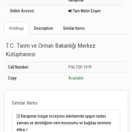
Karapınar
Online Access:
Tam Metin Erişim
Holdings
Description
Similar Items
T.C. Tarım ve Orman Bakanlığı Merkez
Kütüphanesi
Holdings details from T.C. Tarım ve Orman Bakanlığı Merkez Kütüphanesi:
Call Number:
P36 TOP 1979
Unknown
Copy
Available
Similar Items
Karapınar rüzgar erozyonu alanlarında uygun nadas
zamanı ve derinliğinin nem korunumu ve buğday verimine
etkisi /