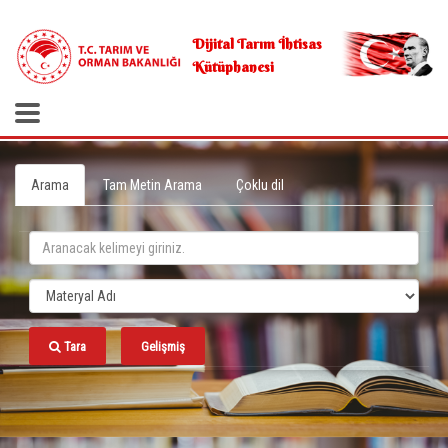
.
Dijital Tarım İhtisas
Kütüphanesi
Arama
Tam Metin Arama
Çoklu dil
Tara
Gelişmiş