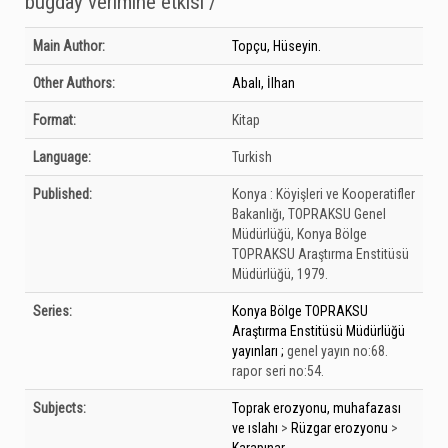
buğday verimine etkisi /
Bibliographic Details
Main Author:
Topçu, Hüseyin.
Other Authors:
Abalı, İlhan
Format:
Kitap
Language:
Turkish
Published:
Konya :
Köyişleri ve Kooperatifler
Bakanlığı, TOPRAKSU Genel
Müdürlüğü, Konya Bölge
TOPRAKSU Araştırma Enstitüsü
Müdürlüğü,
1979.
Series:
Konya Bölge TOPRAKSU
Araştırma Enstitüsü Müdürlüğü
yayınları ;
genel yayın no:68.
rapor seri no:54.
Subjects:
Toprak erozyonu, muhafazası
ve ıslahı
>
Rüzgar erozyonu
>