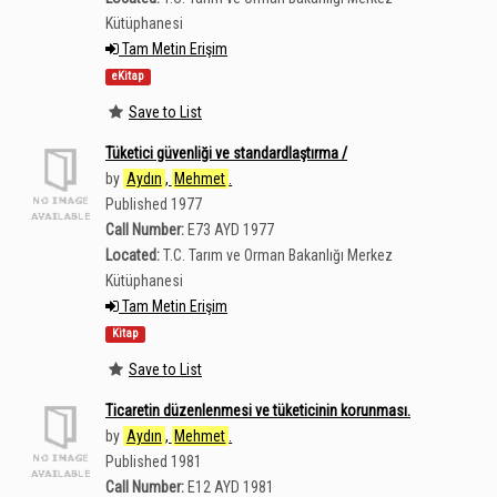
Kütüphanesi
Tam Metin Erişim
eKitap
Save to List
Tüketici güvenliği ve standardlaştırma /
by
Aydın
,
Mehmet
.
Published 1977
Call Number:
E73 AYD 1977
Located:
T.C. Tarım ve Orman Bakanlığı Merkez
Kütüphanesi
Tam Metin Erişim
Kitap
Save to List
Ticaretin düzenlenmesi ve tüketicinin korunması.
by
Aydın
,
Mehmet
.
Published 1981
Call Number:
E12 AYD 1981