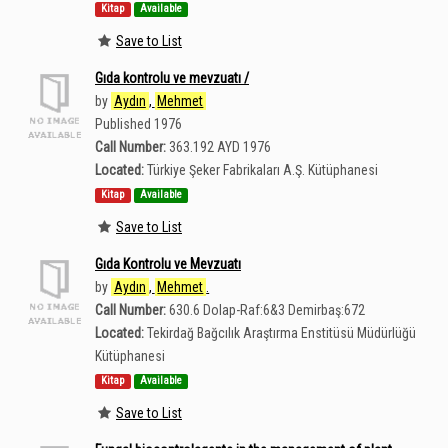
Kitap
Available
Save to List
Gıda kontrolu ve mevzuatı /
by
Aydın
,
Mehmet
Published 1976
Call Number:
363.192 AYD 1976
Located:
Türkiye Şeker Fabrikaları A.Ş. Kütüphanesi
Kitap
Available
Save to List
Gıda Kontrolu ve Mevzuatı
by
Aydın
,
Mehmet
.
Call Number:
630.6 Dolap-Raf:6&3 Demirbaş:672
Located:
Tekirdağ Bağcılık Araştırma Enstitüsü Müdürlüğü
Kütüphanesi
Kitap
Available
Save to List