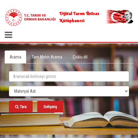
.
Dijital Tarım İhtisas
Kütüphanesi
Arama
Tam Metin Arama
Çoklu dil
Tara
Gelişmiş