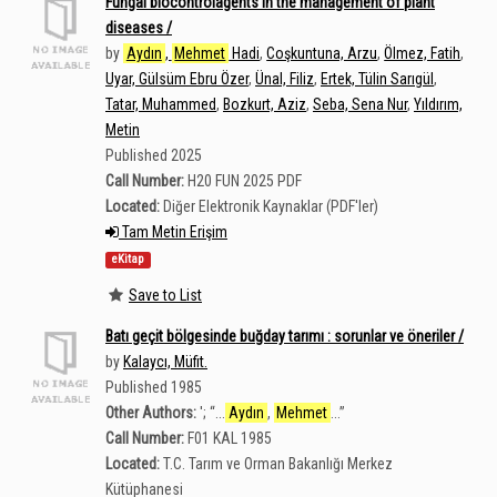
Fungal biocontrolagents in the management of plant
diseases /
by
Aydın
,
Mehmet
Hadi
,
Coşkuntuna, Arzu
,
Ölmez, Fatih
,
Uyar, Gülsüm Ebru Özer
,
Ünal, Filiz
,
Ertek, Tülin Sarıgül
,
Tatar, Muhammed
,
Bozkurt, Aziz
,
Seba, Sena Nur
,
Yıldırım,
Metin
Published 2025
Call Number:
H20 FUN 2025 PDF
Located:
Diğer Elektronik Kaynaklar (PDF'ler)
Tam Metin Erişim
eKitap
Save to List
Batı geçit bölgesinde buğday tarımı : sorunlar ve öneriler /
by
Kalaycı, Müfit.
Published 1985
Other Authors:
';
“
...
Aydın
,
Mehmet
...
”
Call Number:
F01 KAL 1985
Located:
T.C. Tarım ve Orman Bakanlığı Merkez
Kütüphanesi