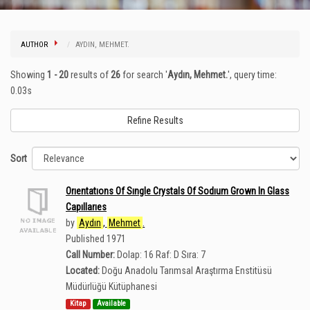
AUTHOR
AYDIN, MEHMET.
Showing
1 - 20
results of
26
for search '
Aydın, Mehmet.
'
, query time:
0.03s
Refine Results
Sort
Orıentatıons Of Sıngle Crystals Of Sodıum Grown In Glass
Capıllarıes
by
Aydın
,
Mehmet
.
Published 1971
Call Number:
Dolap: 16 Raf: D Sıra: 7
Located:
Doğu Anadolu Tarımsal Araştırma Enstitüsü
Müdürlüğü Kütüphanesi
Kitap
Available