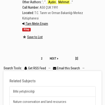
Other Authors:
';
“
...
Aydın
,
Mehmet
...
”
Call Number:
A50 ÇUK 1991
Located:
T.C. Tarım ve Orman Bakanlığı Merkez
Kütüphanesi
Tam Metin Erişim
Kitap
Save to List
2
NEXT »
[2]
Search Tools:
Get RSS Feed
—
Email this Search
—
Related Subjects
Bitki yetiştiriciliği
Nature conservation and land resources