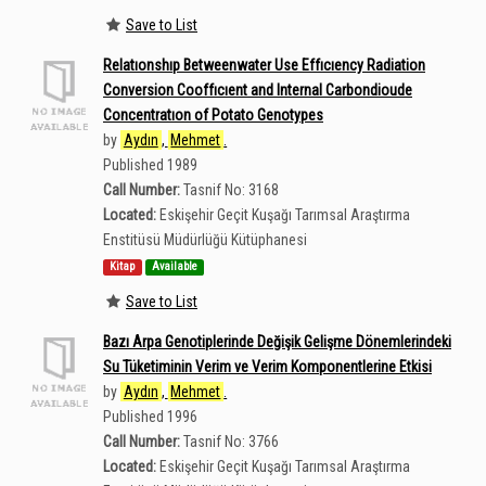
Save to List
Relatıonshıp Betweenwater Use Effıcıency Radiation
Conversion Cooffıcıent and Internal Carbondioude
Concentratıon of Potato Genotypes
by
Aydın
,
Mehmet
.
Published 1989
Call Number:
Tasnif No: 3168
Located:
Eskişehir Geçit Kuşağı Tarımsal Araştırma
Enstitüsü Müdürlüğü Kütüphanesi
Kitap
Available
Save to List
Bazı Arpa Genotiplerinde Değişik Gelişme Dönemlerindeki
Su Tüketiminin Verim ve Verim Komponentlerine Etkisi
by
Aydın
,
Mehmet
.
Published 1996
Call Number:
Tasnif No: 3766
Located:
Eskişehir Geçit Kuşağı Tarımsal Araştırma