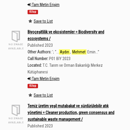
Tam Metin Erişim
Kitap
Save to List
Biyoçeşitlilik ve ekosistemler = Biodiversity and
ecosystems /
Published 2023
Other Authors:
';
“
...
Aydın
,
Mehmet
Emin...
”
Call Number:
P01 BİY 2023
Located:
T.C. Tarım ve Orman Bakanlığı Merkez
Kütüphanesi
Tam Metin Erişim
Kitap
Save to List
Temiz üretim yeşil mutabakat ve sürdürülebilir atık
yönetimi = Cleaner production, green consensus and
sustainable waste management /
Published 2023