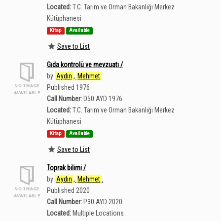
Located:
T.C. Tarım ve Orman Bakanlığı Merkez
Kütüphanesi
Kitap
Available
Save to List
Gıda kontrolü ve mevzuatı /
by
Aydın
,
Mehmet
Published 1976
Call Number:
D50 AYD 1976
Located:
T.C. Tarım ve Orman Bakanlığı Merkez
Kütüphanesi
Kitap
Available
Save to List
Toprak bilimi /
by
Aydın
,
Mehmet
.
Published 2020
Call Number:
P30 AYD 2020
Located:
Multiple Locations