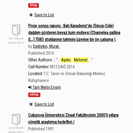
Kitap
Save to List
Proje sonuç raporu : Batı Karadeniz'de (Sinop-Cide)
dağılım gösteren beyaz kum midyesi (Chamelea gallina
(L.,1758)) stoklarının tahmini üzerine bir ön çalışma \
by
Dağtekin, Murat.
Published 2016
Other Authors:
';
“
...
Aydın
,
Mehmet
....
”
Call Number:
M12 DAĞ 2016
Located:
T.C. Tarım ve Orman Bakanlığı Merkez
Kütüphanesi
Tam Metin Erişim
eKitap
Save to List
Çukurova Üniversitesi Ziraat Fakültesinin 2000'li yıllara
yönelik araştırma hedefleri /
Published 1991