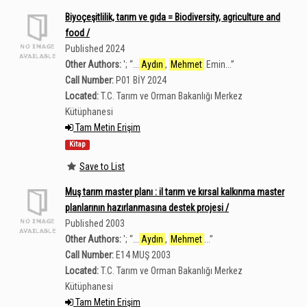
Biyoçeşitlilik, tarım ve gıda = Biodiversity, agriculture and
food /
Published 2024
Other Authors:
';
“
...
Aydın
,
Mehmet
Emin...
”
Call Number:
P01 BİY 2024
Located:
T.C. Tarım ve Orman Bakanlığı Merkez
Kütüphanesi
Tam Metin Erişim
Kitap
Save to List
Muş tarım master planı : il tarım ve kırsal kalkınma master
planlarının hazırlanmasına destek projesi /
Published 2003
Other Authors:
';
“
...
Aydın
,
Mehmet
...
”
Call Number:
E14 MUŞ 2003
Located:
T.C. Tarım ve Orman Bakanlığı Merkez
Kütüphanesi
Tam Metin Erişim