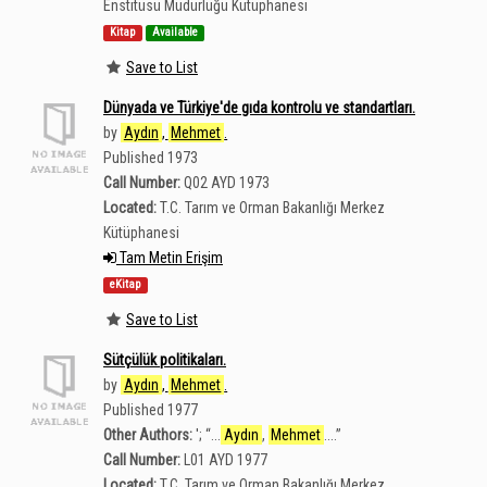
Enstitüsü Müdürlüğü Kütüphanesi
Kitap
Available
Save to List
Dünyada ve Türkiye'de gıda kontrolu ve standartları.
by
Aydın
,
Mehmet
.
Published 1973
Call Number:
Q02 AYD 1973
Located:
T.C. Tarım ve Orman Bakanlığı Merkez
Kütüphanesi
Tam Metin Erişim
eKitap
Save to List
Sütçülük politikaları.
by
Aydın
,
Mehmet
.
Published 1977
Other Authors:
';
“
...
Aydın
,
Mehmet
....
”
Call Number:
L01 AYD 1977
Located:
T.C. Tarım ve Orman Bakanlığı Merkez