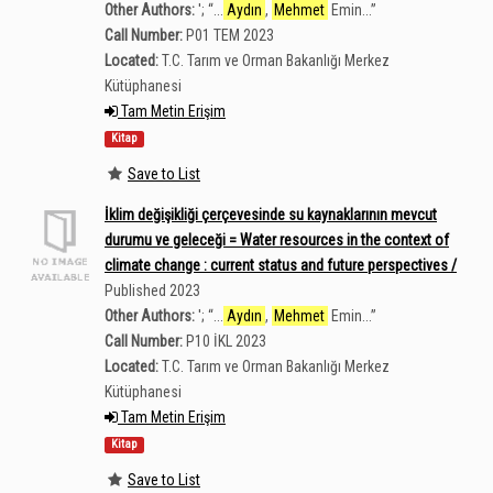
Other Authors:
';
“
...
Aydın
,
Mehmet
Emin...
”
Call Number:
P01 TEM 2023
Located:
T.C. Tarım ve Orman Bakanlığı Merkez
Kütüphanesi
Tam Metin Erişim
Kitap
Save to List
İklim değişikliği çerçevesinde su kaynaklarının mevcut
durumu ve geleceği = Water resources in the context of
climate change : current status and future perspectives /
Published 2023
Other Authors:
';
“
...
Aydın
,
Mehmet
Emin...
”
Call Number:
P10 İKL 2023
Located:
T.C. Tarım ve Orman Bakanlığı Merkez
Kütüphanesi
Tam Metin Erişim
Kitap
Save to List