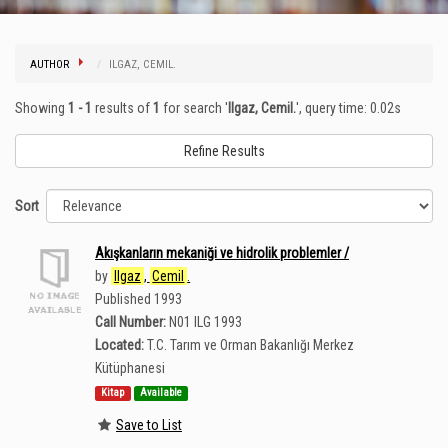
AUTHOR
ILGAZ, CEMIL.
Showing
1 - 1
results of
1
for search '
Ilgaz, Cemil.
'
, query time: 0.02s
Refine Results
Sort
Akışkanların mekaniği ve hidrolik problemler /
by
Ilgaz
,
Cemil
.
Published 1993
Call Number:
N01 ILG 1993
Located:
T.C. Tarım ve Orman Bakanlığı Merkez
Kütüphanesi
Kitap
Available
Save to List