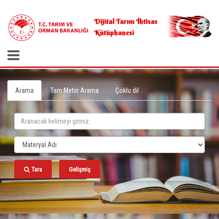
.
Dijital Tarım İhtisas
Kütüphanesi
Arama
Tam Metin Arama
Çoklu dil
Tara
Gelişmiş