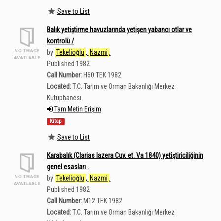
Save to List
Balık yetiştirme havuzlarında yetişen yabancı otlar ve
kontrolü /
by
Tekelioğlu
,
Nazmi
.
Published 1982
Call Number:
H60 TEK 1982
Located:
T.C. Tarım ve Orman Bakanlığı Merkez
Kütüphanesi
Tam Metin Erişim
Kitap
Save to List
Karabalık (Clarias lazera Cuv. et. Va 1840) yetiştiriciliğinin
genel esasları .
by
Tekelioğlu
,
Nazmi
.
Published 1982
Call Number:
M12 TEK 1982
Located:
T.C. Tarım ve Orman Bakanlığı Merkez