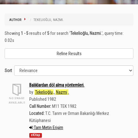
AUTHOR
TEKELIOĞLU, NAZMI.
Showing
1 - 5
results of
5
for search '
Tekelioğlu, Nazmi.
'
, query time:
0.02s
Refine Results
Sort
Balıklardan döl alma yöntemleri.
by
Tekelioğlu
,
Nazmi
.
Published 1982
Call Number:
M11 TEK 1982
Located:
T.C. Tarım ve Orman Bakanlığı Merkez
Kütüphanesi
Tam Metin Erişim
eKitap