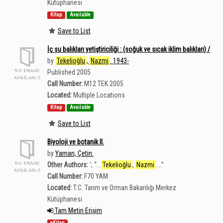
Kütüphanesi
Kitap
Available
Save to List
İç su balıkları yetiştiriciliği : (soğuk ve sıcak iklim balıkları) /
by
Tekelioğlu
,
Nazmi
. 1943-
Published 2005
Call Number:
M12 TEK 2005
Located:
Multiple Locations
Kitap
Available
Save to List
Biyoloji ve botanik II.
by
Yaman, Çetin.
Other Authors:
';
“
...
Tekelioğlu
,
Nazmi
....
”
Call Number:
F70 YAM
Located:
T.C. Tarım ve Orman Bakanlığı Merkez
Kütüphanesi
Tam Metin Erişim
eKitap