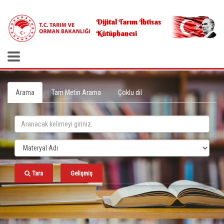
.
Dijital Tarım İhtisas
Kütüphanesi
Arama
Tam Metin Arama
Çoklu dil
Tara
Gelişmiş