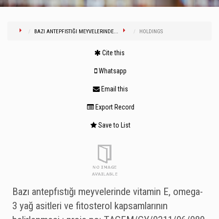
BAZI ANTEPFISTIĞI MEYVELERINDE...
HOLDINGS
Cite this
Whatsapp
Email this
Export Record
Save to List
Bazı antepfıstığı meyvelerinde vitamin E, omega-
3 yağ asitleri ve fitosterol kapsamlarının