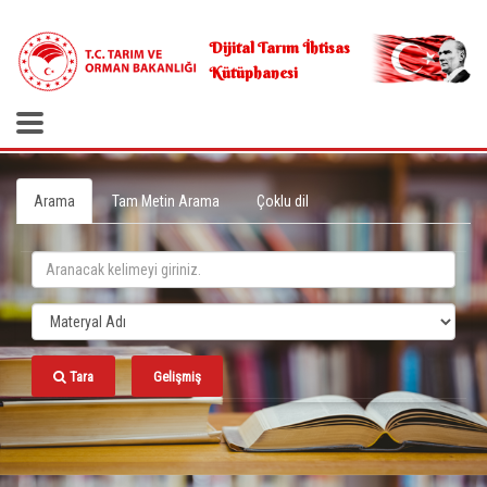
.
Dijital Tarım İhtisas
Kütüphanesi
Arama
Tam Metin Arama
Çoklu dil
Tara
Gelişmiş