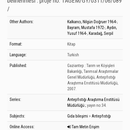
belirlenmesi : proje no: TAGEM/GY/0311/06/089
/
Bibliographic Details
Other Authors:
Kalkancı, Nilgün Doğruer 1964-
,
Bayram, Mustafa 1972-
,
Aydın,
Yusuf 1964-
,
Karadağ, Serpil
Format:
Kitap
Language:
Turkish
Published:
Gaziantep :
Tarım ve Köyişleri
Bakanlığı, Tarımsal Araştırmalar
Genel Müdürlüğü, Antepfıstığı
Araştırma Enstitüsü Müdürlüğü,
2007.
Series:
Antepfıstığı Araştırma Enstitüsü
Müdürlüğü ;
yayın no:34.
Subjects:
Gıda bileşimi
>
Antepfıstığı
Online Access:
Tam Metin Erişim