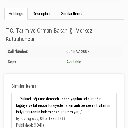
Holdings
Description
Similar Items
T.C. Tarım ve Orman Bakanlığı Merkez
Kütüphanesi
Holdings details from T.C. Tarım ve Orman Bakanlığı Merkez Kütüphanesi:
Call Number:
Q04 BAZ 2007
Unknown
Copy
Available
Similar Items
Yüksek öğütme dereceli undan yapılan tekekmeğin
tağdiye ve bilhassa Türkiyede halkın anti beriberi B1 vitamin
ihtiyacını temin bakımından ehemmiyeti /
by: Gerngross, Otto. 1882-1966
Published: (1941)