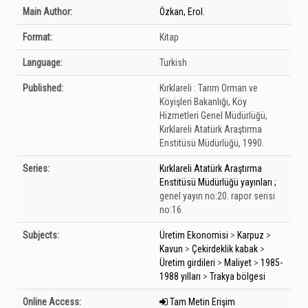
Bibliographic Details
Main Author:
Özkan, Erol.
Format:
Kitap
Language:
Turkish
Published:
Kırklareli :
Tarım Orman ve
Köyişleri Bakanlığı, Köy
Hizmetleri Genel Müdürlüğü,
Kırklareli Atatürk Araştırma
Enstitüsü Müdürlüğü,
1990.
Series:
Kırklareli Atatürk Araştırma
Enstitüsü Müdürlüğü yayınları ;
genel yayın no:20. rapor serisi
no:16.
Subjects:
Üretim Ekonomisi
>
Karpuz
>
Kavun
>
Çekirdeklik kabak
>
Üretim girdileri
>
Maliyet
>
1985-
1988 yılları
>
Trakya bölgesi
Online Access:
Tam Metin Erişim