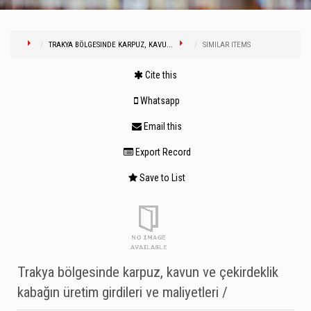
TRAKYA BÖLGESINDE KARPUZ, KAVU...
SIMILAR ITEMS
Cite this
Whatsapp
Email this
Export Record
Save to List
Trakya bölgesinde karpuz, kavun ve çekirdeklik
kabağın üretim girdileri ve maliyetleri /