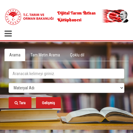
.
Dijital Tarım İhtisas
Kütüphanesi
Arama
Tam Metin Arama
Çoklu dil
Tara
Gelişmiş