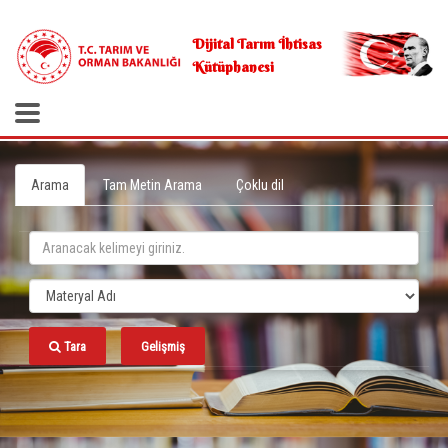
.
Dijital Tarım İhtisas
Kütüphanesi
Arama
Tam Metin Arama
Çoklu dil
Tara
Gelişmiş