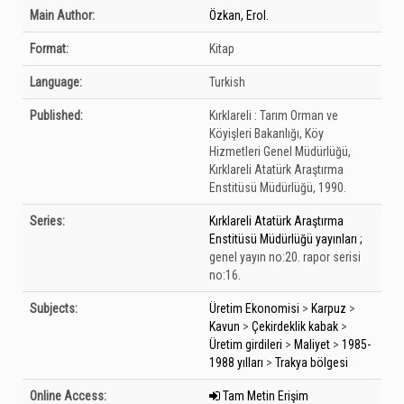
Bibliographic Details
Main Author:
Özkan, Erol.
Format:
Kitap
Language:
Turkish
Published:
Kırklareli :
Tarım Orman ve
Köyişleri Bakanlığı, Köy
Hizmetleri Genel Müdürlüğü,
Kırklareli Atatürk Araştırma
Enstitüsü Müdürlüğü,
1990.
Series:
Kırklareli Atatürk Araştırma
Enstitüsü Müdürlüğü yayınları ;
genel yayın no:20. rapor serisi
no:16.
Subjects:
Üretim Ekonomisi
>
Karpuz
>
Kavun
>
Çekirdeklik kabak
>
Üretim girdileri
>
Maliyet
>
1985-
1988 yılları
>
Trakya bölgesi
Online Access:
Tam Metin Erişim