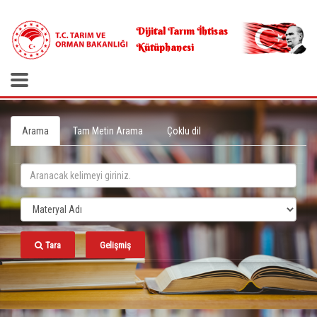
.
Dijital Tarım İhtisas
Kütüphanesi
Arama
Tam Metin Arama
Çoklu dil
Tara
Gelişmiş