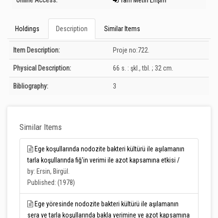
Online Access:
Tam Metin Erişim
Holdings
Description
Similar Items
Description
Item Description:
Proje no:722.
Physical Description:
66 s. : şkl., tbl. ; 32 cm.
Bibliography:
3
Similar Items
Ege koşullarında nodozite bakteri kültürü ile aşılamanın
tarla koşullarında fiğ'in verimi ile azot kapsamına etkisi /
by: Ersin, Birgül.
Published: (1978)
Ege yöresinde nodozite bakteri kültürü ile aşılamanın
sera ve tarla koşullarında bakla verimine ve azot kapsamına