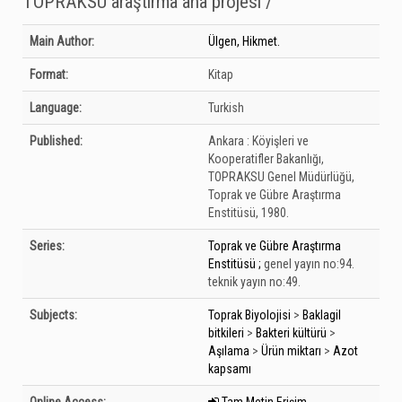
TOPRAKSU araştırma ana projesi /
Bibliographic Details
Main Author:
Ülgen, Hikmet.
Format:
Kitap
Language:
Turkish
Published:
Ankara :
Köyişleri ve
Kooperatifler Bakanlığı,
TOPRAKSU Genel Müdürlüğü,
Toprak ve Gübre Araştırma
Enstitüsü,
1980.
Series:
Toprak ve Gübre Araştırma
Enstitüsü ;
genel yayın no:94.
teknik yayın no:49.
Subjects:
Toprak Biyolojisi
>
Baklagil
bitkileri
>
Bakteri kültürü
>
Aşılama
>
Ürün miktarı
>
Azot
kapsamı