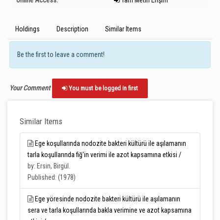
Online Access:
Tam Metin Erişim
Holdings
Description
Similar Items
Be the first to leave a comment!
Your Comment
You must be logged in first
Similar Items
Ege koşullarında nodozite bakteri kültürü ile aşılamanın
tarla koşullarında fiğ'in verimi ile azot kapsamına etkisi /
by: Ersin, Birgül.
Published: (1978)
Ege yöresinde nodozite bakteri kültürü ile aşılamanın
sera ve tarla koşullarında bakla verimine ve azot kapsamına