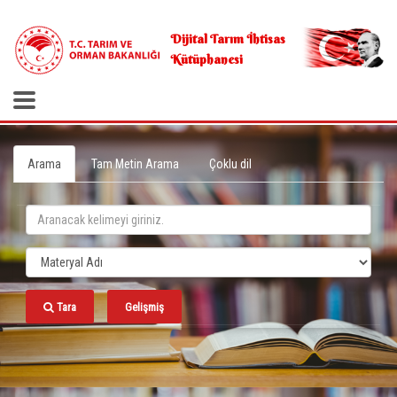
.
Dijital Tarım İhtisas
Kütüphanesi
Arama
Tam Metin Arama
Çoklu dil
Tara
Gelişmiş