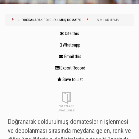
DOĞRANARAK DOLDURULMUŞ DOMATES...
SIMILAR ITEMS
Cite this
Whatsapp
Email this
Export Record
Save to List
Doğranarak doldurulmuş domateslerin işlenmesi
ve depolanması sırasında meydana gelen, renk ve