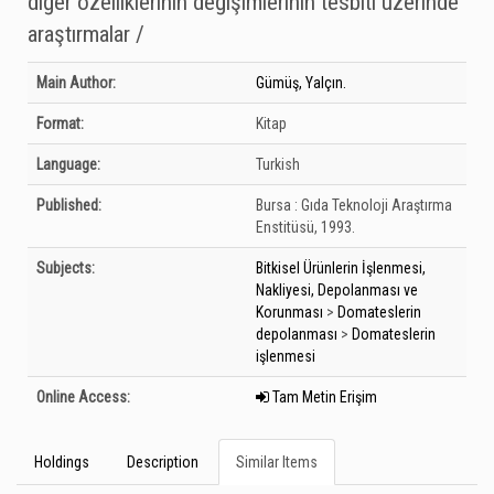
diğer özelliklerinin değişimlerinin tesbiti üzerinde
araştırmalar /
Bibliographic Details
Main Author:
Gümüş, Yalçın.
Format:
Kitap
Language:
Turkish
Published:
Bursa :
Gıda Teknoloji Araştırma
Enstitüsü,
1993.
Subjects:
Bitkisel Ürünlerin İşlenmesi,
Nakliyesi, Depolanması ve
Korunması
>
Domateslerin
depolanması
>
Domateslerin
işlenmesi
Online Access:
Tam Metin Erişim
Holdings
Description
Similar Items